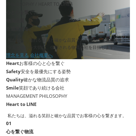
PHILOSOPHY / HEART TO LINE
心と心を繋ぐ、
物流品質
を追求する。
私たちは、溢れる笑顔と確かな品質でお客様の心を繋ぎます。
安全と真心を大切に、信頼される物流会社を目指します。
理念を見る
会社概要へ
Heart
お客様の心と心を繋ぐ
Safety
安全を最優先にする姿勢
Quality
確かな物流品質の追求
Smile
笑顔であり続ける会社
MANAGEMENT PHILOSOPHY
Heart to LINE
私たちは、溢れる笑顔と確かな品質でお客様の心を繋ぎます。
01
心を繋ぐ物流